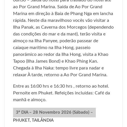
08h30 – Saída do hotel para traslado do hotel até
ao Por Grand Marina. Saída de Ao Por Grand
Marina em direção à Baía de Phang Nga em lancha
rápida. Neste dia maravilhoso vocês vão visitar a
Ilha Panak, as Caverna dos Morcegos (dependendo
das condições do mar e da maré), terão visita e
almoço na Ilha Panyee, poderão passear de
caiaque marítimo na Ilha Hong, passeio
panorâmico ao redor da Ilha Hong, visita a Khao
Tapoo (Ilha James Bond) e Khao Phing Kan.
Chegada à Ilha Naka: tempo livre para nadar e
relaxar À tarde, retorno a Ao Por Grand Marina.
Entre as 16:00 hrs e 16:30 hrs , retorno ao hotel.
Pernoite em Phuket. Refeições incluídas: Café da
manhã e almoço.
3º DIA – 28 Novembro 2026 (Sábado) –
PHUKET, TAILÂNDIA