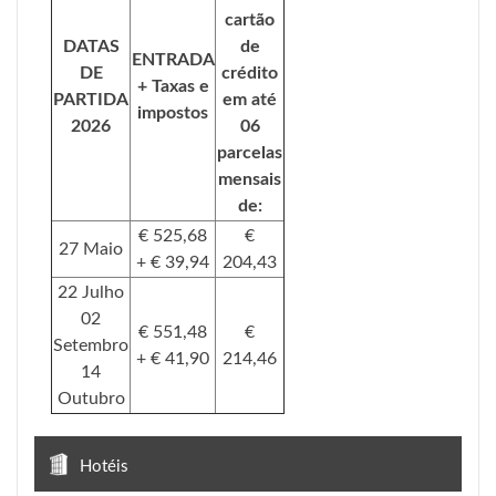
cartão
DATAS
de
ENTRADA
DE
crédito
+ Taxas e
PARTIDA
em até
impostos
2026
06
parcelas
mensais
de:
€ 525,68
€
27 Maio
+ € 39,94
204,43
22 Julho
02
€ 551,48
€
Setembro
+ € 41,90
214,46
14
Outubro
Hotéis