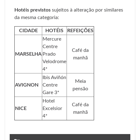
Hotéis previstos
sujeitos à alteração por similares
da mesma categoria:
CIDADE
HOTÉIS
REFEIÇÕES
Mercure
Centre
Café da
MARSELHA
Prado
manhã
Velodrome
4*
Ibis Aviñón
Meia
AVIGNON
Centre
pensão
Gare 3*
Hotel
Café da
NICE
Excelsior
manhã
4*